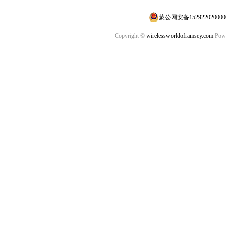
蒙公网安备152922020000
Copyright ©
wirelessworldoframsey.com
Powe