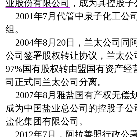
业股份有限公司
，成为其控股子
2001
年
7
月代管中泉子化工公
组。
2004
年
8
月
20
日，兰太公司同
公司签署股权转让协议，兰太公
97%
国有股权转由盟国有资产经
司正式同兰太公司分离。
2007
年
8
月雅盐国有产权无偿
成为中国盐业总公司的控股子公
盐化集团有限公司。
2012
年
7
月，阿拉善盟行政公