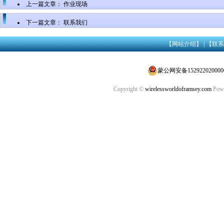
上一篇文章：
作业现场
下一篇文章：
联系我们
【网站介绍】
|
【联系
蒙公网安备152922020000
Copyright ©
wirelessworldoframsey.com
Powe